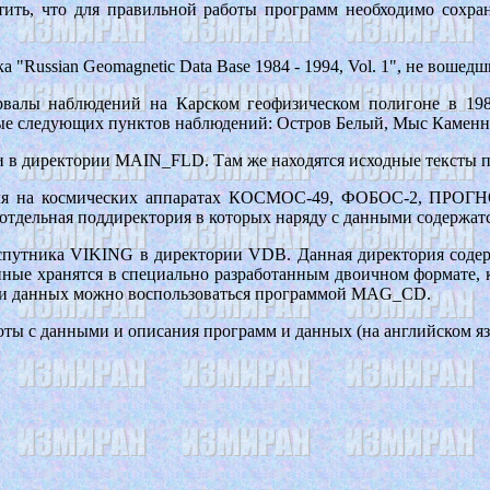
ить, что для правильной работы программ необходимо сохрани
а "Russian Geomagnetic Data Base 1984 - 1994, Vol. 1", не воше
ервалы наблюдений на Карском геофизическом полигоне в 1
е следующих пунктов наблюдений: Остров Белый, Мыс Каменный
и в директории MAIN_FLD. Там же находятся исходные тексты 
поля на космических аппаратах КОСМОС-49, ФОБОС-2, ПРОГ
отдельная поддиректория в которых наряду с данными содержат
 спутника VIKING в директории VDB. Данная директория сод
Данные хранятся в специально разработанным двоичном формате
орки данных можно воспользоваться программой MAG_CD.
ы с данными и описания программ и данных (на английском яз