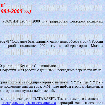
ли"
84-2000 гг.)
 РОССИИ 1984 - 2000 гг.)" разработан Сектором полярных
-90278 "Создание базы данных магнитных обсерваторий России
 первой половине 2001 гг. в обсерватории Москва
xplorer или Netscape Communicator.
FTP-доступ. Для работы с данными необходимо перенести их на
тория состоит из поддиректорий с именами YYYY, где YYYY -
ве последние цифры года, MM - две цифры месяца. Наконец, в
рватории или пункта наблюдений.
в корне директории "DATABASE". Там же находится описание
я
спектрально-временного анализа
вариаций магнитного поля