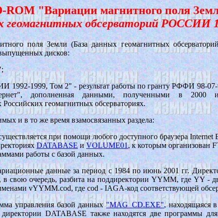
-ROM "Вариации магнитного поля Зем
х геомагнитных обсерваторий РОССИИ 19
ого поля Земли (База данных геомагнитных обсерваторий
 выпущенных дисков:
";
И 1992-1999, Том 2" - результат работы по гранту РФФИ 98-07
нет", дополненная данными, полученными в 2000 и
 Российских геомагнитных обсерваториях.
мых и в то же время взамосвязанных раздела:
существляется при помощи любого доступного браузера Internet E
иректориях
DATABASE
и
VOLUME01
, к которым организован 
аммами работы с базой данных.
риационные данные за период с 1984 по июнь 2001 гг. Дирек
 в свою очередь, разбита на поддиректории YYMM, где YY - д
менами vYYMM.cod, где cod - IAGA-код соответствующей обсе
мма управления базой данных
"MAG_CD.EXE"
, находящаяся 
 директории DATABASE также находятся две программы дл