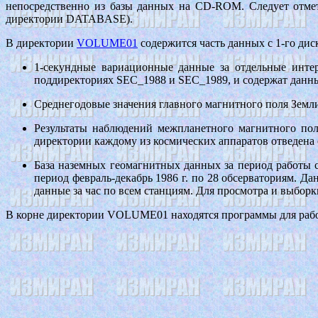
непосредственно из базы данных на CD-ROM. Следует отмет
директории DATABASE).
В директории
VOLUME01
содержится часть данных с 1-го диск
1-секундные вариационные данные за отдельные инт
поддиректориях SEC_1988 и SEC_1989, и содержат данны
Среднегодовые значения главного магнитного поля Земл
Результаты наблюдений межпланетного магнитного 
директории каждому из космических аппаратов отведена 
База наземных геомагнитных данных за период работы
период февраль-декабрь 1986 г. по 28 обсерваториям. 
данные за час по всем станциям. Для просмотра и выб
В корне директории VOLUME01 находятся программы для работ