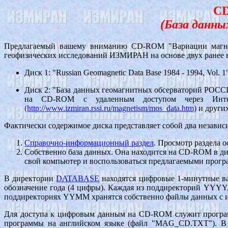
CD
(База данны
Предлагаемый вашему вниманию CD-ROM "Вариации магнитн
геофизических исследований ИЗМИРАН на основе двух ранее
Диск 1: "Russian Geomagnetic Data Base 1984 - 1994, Vol. 1
Диск 2: "База данных геомагнитных обсерваторий РОССИ
на CD-ROM с удаленным доступом через Интер
(http://www.izmiran.rssi.ru/magnetism/mos_data.htm)
и других
Фактически содержимое диска представляет собой два независи
Справочно-информационный раздел
. Просмотр раздела о
Собственно база данных. Она находится на CD-ROM в д
свой компьютер и воспользоваться предлагаемыми прогр
В директории
DATABASE
находятся цифровые 1-минутные ва
обозначение года (4 цифры). Каждая из поддиректорий YYYY,
поддиректориях YYMM хранятся собственно файлы данных с и
Для доступа к цифровым данным на CD-ROM служит програ
программы на английском языке (файл "MAG_CD.TXT"). В